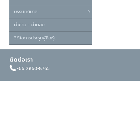
บรรษัทภิบาล
คำถาม - คำตอบ
วีดีโอการประชุมผู้ถือหุ้น
ติดต่อเรา
facebook
whatapp
linkedin
+66 2860-8765