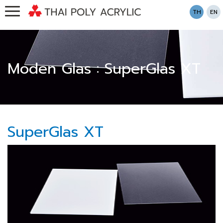
TH
EN
Moden Glas : SuperGlas XT
SuperGlas XT