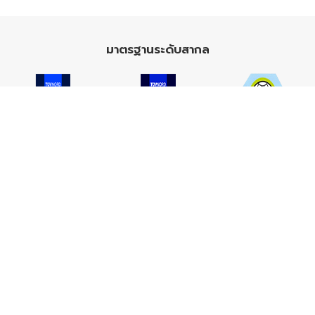
มาตรฐานระดับสากล
ISO 9001
ISO 14001
TIS 18001
Carbon Footprint
Carbon Footprint
Organization
Product : CFP
บริษัทอะคริลิค Thai Poly ผู้ผลิตและโรงงานอะคริลิคคุณภาพ