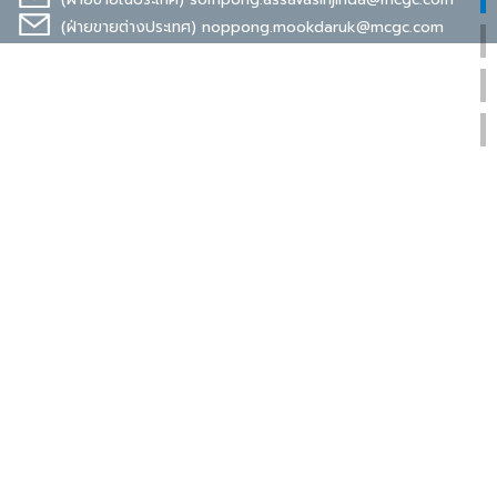
(ฝ่ายขายต่างประเทศ)
noppong.mookdaruk@mcgc.com