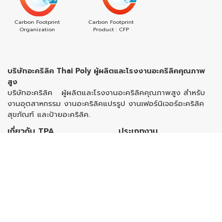
Carbon Footprint
Carbon Footprint
Organization
Product : CFP
บริษัทอะคริลิค Thai Poly ผู้ผลิตและโรงงานอะคริลิคคุณภาพ
สูง
บริษัทอะคริลิค
ผู้ผลิตและโรงงานอะคริลิคคุณภาพสูง สำหรับ
งานอุตสาหกรรม งานอะคริลิคแปรรูป งานเฟอร์นิเจอร์อะคริลิค
สุขภัณฑ์ และป้ายอะคริลิค.
เกี่ยวกับ TPA
ประเภทงาน
ประวัติความเป็นมา
Architecture & Construction
สาส์นจากประธานกรรมการ
Lighting
คณะกรรมการบริษัท
Home Appliances & Fridge
นโยบาย ความปลอดภัย อาชีว
Packaging
อนามัยและสิ่งแวดล้อม
Automotive & Transportation
จรรยาบรรณ
Hygiene & Safety
แนวปฏิบัติด้านการตลาดและโฆษณา
Sanitary Ware
อย่างรับผิดชอบ
Trophies and Premiums
ทำไมต้องใช้ผลิตภัณฑ์ของ ไทยโพลี
Signage & Advertisement