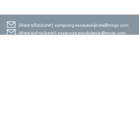
(ฝ่ายขายในประเทศ)
sompong.assavasirijinda@mcgc.com
(ฝ่ายขายต่างประเทศ)
noppong.mookdaruk@mcgc.com
มาตรฐานระดับสากล
TIS 18001
Carbon Footprint
Organization
ง