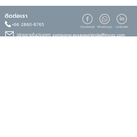
ติดต่อเรา
+66 2860-8765
(ฝ่ายขายในประเทศ)
sompong.assavasirijinda@mcgc.com
(ฝ่ายขายต่างประเทศ)
noppong.mookdaruk@mcgc.com
มาตรฐานระดับสากล
ISO 9001
ISO 14001
TIS 18001