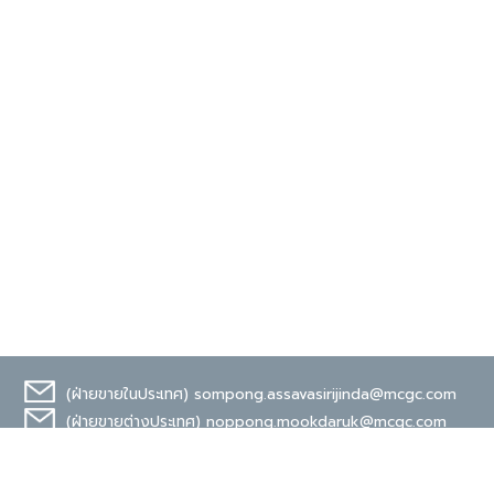
(ฝ่ายขายในประเทศ)
sompong.assavasirijinda@mcgc.com
(ฝ่ายขายต่างประเทศ)
noppong.mookdaruk@mcgc.com