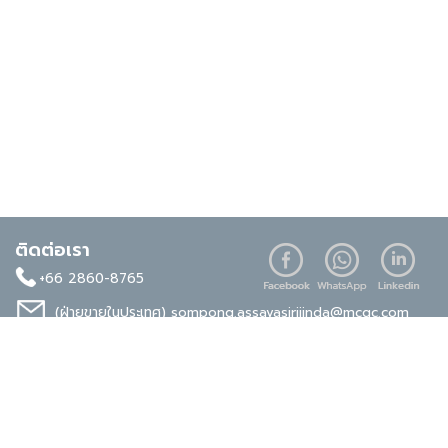
ติดต่อเรา
+66 2860-8765
(ฝ่ายขายในประเทศ)
sompong.assavasirijinda@mcgc.com
(ฝ่ายขายต่างประเทศ)
noppong.mookdaruk@mcgc.com
มาตรฐานระดับสากล