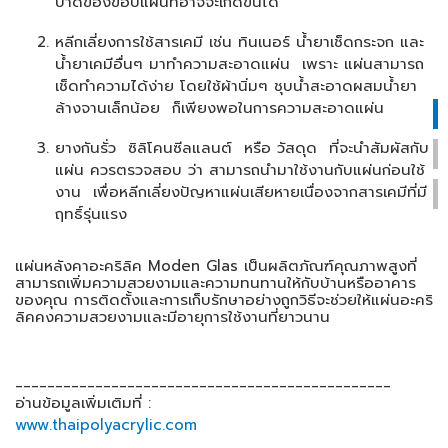
บาดของขอบแผ่นที่อาจจะเกิดขึ้นได้
หลีกเลี่ยงการใช้สารเคมี เช่น ทินเนอร์ น้ำยาเช็ดกระจก และ
น้ำยาเคมีอื่นๆ มาทำความสะอาดแผ่น
เพราะ แผ่นสามารถ
เช็ดทำความได้ง่าย โดยใช้ผ้านิ่มๆ ชุบน้ำสะอาดผสมน้ำยา
ล้างจานเล็กน้อย
ก็เพียงพอในการความสะอาดแผ่น
ยางกันรั่ว
ซิลิโคนซีลแลนต์
หรือ วัสดุด
ที่จะนำสัมผัสกับ
แผ่น ควรตรวจสอบ ว่า สามารถนำมาใช้งานกับแผ่นก่อนใช้
งาน
เพื่อหลีกเลี่ยงปัญหาแผ่นเสียหายเนื่องจากสารเคมีที่มี
ฤทธิ์รุ่นแรง
แผ่นหลังคาอะคริลิค
Moden Glas
เป็นผลิตภัณฑ์คุณภาพสูงที่
สามารถเพิ่มความสวยงามและความทนทานให้กับบ้านหรืออาคาร
ของคุณ การติดตั้งและการเก็บรักษาอย่างถูกวิธีจะช่วยให้แผ่นอะคริ
ลิคคงความสวยงามและมีอายุการใช้งานที่ยาวนาน
_______________________________________________
อ่านข้อมูลเพิ่มเติมที่ :
www.thaipolyacrylic.com