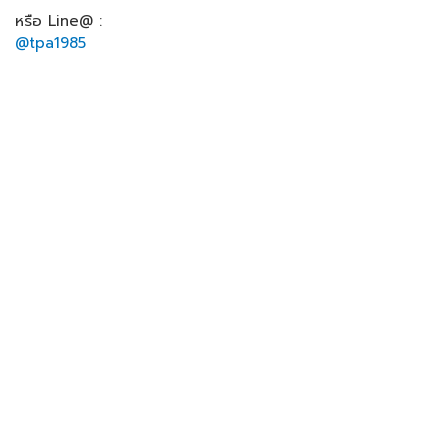
หรือ Line@ :
@tpa1985