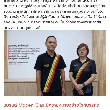
สาขาเพิ่ม เพื่อจะทำให้ลูกค้ารู้จักอะคริลิคมากขึ้น เข้าถึงอะคริลิ
คมากขึ้น และถูกใช้งานมากขึ้น ซึ่งเมื่อก่อนคำว่าอะคริลิคจะถูกเรียก
รวมว่าพลาสติก ทำให้อะคริลิคไม่แพร่หลายในกลุ่มประชาชนทั่วไป
ยิ่งต่างจังหวัดยิ่งแทบไม่รู้จักกันเลย "เป้าหมายของเราคือทำให้อะค
ริลิคและบริษัท อะคริลิค ไทยแลนด์ เป็นที่รู้จักอย่างแพร่หลายใน
ทุกวงการและทุกสถานที่"
แบรนด์ Moden Glas มีความหมายอย่างไรกับธุรกิจ