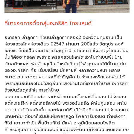
ที่มาของการตั้งกลุ่มอะคริลิค ไทยแลนด์
อะคริลิค ลำลูกกา ที่ถนนลำลูกกาคลอง2 จังหวัดปทุมธานี เป็น
ห้องแถวเล็กๆห้องเดียว ปี2547 ผ่านมา 20ปีแล้ว วัตถุประสงค์
ของเราก็คือเป็นร้านค้าขายวัสดุทำป้ายโฆษณา ซึ่งวัสดุสำคัญตอน
นั้นก็คืออะคริลิค เพราะอะคริลิคส่วนใหญ่จะเอาไปทำเป็นพื้นป้าย
ติดสติกเกอร์ พ่นสี ฉลุเป็นตัวหนังสือ ตู้ไฟ คุณสมบัติที่โดดเด่น
ของอะคริลิค คือ เรียบเนียน มีหลายสี หลายความหนา หลาย
ขนาด ทนแดดทนฝน และที่สำคัญคือ โปร่งแสงหรือแสงผ่านได้
เพราะสมัยนั้นยังไม่มีวัสดุอื่นที่แสงผ่านได้ที่เอาไปทำป้าย อะคริลิค
จึงเป็นวัสดุหลักในการทำป้าย
นอกจากอะคริลิคแล้ว เรายังจำหน่ายสติ๊กเกอร์ทึบแสง โปร่งแสง
สติ๊กเกอร์ฝ้า สติ๊กเกอร์ลายไม้ ฟิวเจอร์บอร์ด ผ้าใบคูนิล่อน ผ้าใบ
ยามาโมโต้ ในสมัยนั้น และต่อมาก็เริ่มมีไวนิลทึบแสง โปร่งแสงมา
แทนผ้าใบ ต่อมาก็เริ่มมีแผ่นพลาสวูด โพลีคาร์บอเนต ทำหลังคา
ก็ได้ เอามาทำเป็นพื้นป้ายก็ได้ มีแผ่นอะลูมิเนียมคอมโพสิต
สำหรับหุ้มอาคาร มีแผ่นพีวีซี แผ่นโพลี-ตัน มีทั้งแบบแผ่นและแบบ