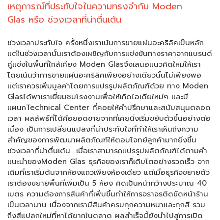
เหตุการณ์ที่ประทับใจในความทรงจำกับ Moden
Glas หรือ ช่วงเวลาที่น่าตื่นเต้น
ช่วงเวลาประทับใจ ครั้งหนึ่งเราเน้นการขายแผ่นอะคริลิคเป็นหลัก
แต่ในช่วงเวลานั้นเราต้องเผชิญกับการแข่งขันทางราคาจากแบรนด์
คู่แข่งในพื้นที่ใกล้เคียง Moden Glasจึงเสนอแนวคิดใหม่ให้เรา
โดยเน้นว่าการขายแผ่นอะคริลิคเพียงอย่างเดียวนั้นไม่เพียงพอ
แต่เราควรเพิ่มมูลค่าโดยการแปรรูปผลิตภัณฑ์ด้วย ทาง Moden
Glasได้พาเราเยี่ยมชมโรงงานเพื่อให้เกิดไอเดียใหม่ๆ และมี
แผนกTechnical Center ที่คอยให้คำปรึกษาและสนับสนุนตลอด
เวลา ผลลัพธ์ที่ได้คือยอดขายจากที่เคยนิ่งเริ่มขยับตัวขึ้นอย่างต่อ
เนื่อง เป็นการเปลี่ยนแปลงที่น่าประทับใจที่ทำให้เราเห็นถึงความ
สำคัญของการพัฒนาผลิตภัณฑ์ให้ตอบโจทย์ลูกค้ามากยิ่งขึ้น
ช่วงเวลาที่น่าตื่นเต้น เมื่อเราสามารถแปรรูปผลิตภัณฑ์ได้ตามคำ
แนะนำของModen Glas ธุรกิจของเราก็เติบโตอย่างรวดเร็ว จาก
เดิมที่เราเริ่มต้นจากห้องแถวเพียงห้องเดียว แต่เมื่อธุรกิจขยายตัว
เราต้องขยายพื้นที่เพิ่มเป็น 5 ห้อง คิดเป็นหน้ากว้างประมาณ 40
เมตร ความต้องการสินค้าที่เพิ่มขึ้นทำให้การจราจรติดขัดหน้าร้าน
เป็นเวลานาน เนื่องจากเรามีสินค้าครบทุกความหนาและทุกสี รวม
ถึงสีแปลกใหม่ที่หาได้ยากในตลาด ผลสำเร็จนี้ยังนำไปสู่การเปิด