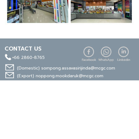
CONTACT US
+66 2860-8765
(Domestic)
sompong.assavasirijinda@mcgc.com
(Export)
noppong.mookdaruk@mcgc.com