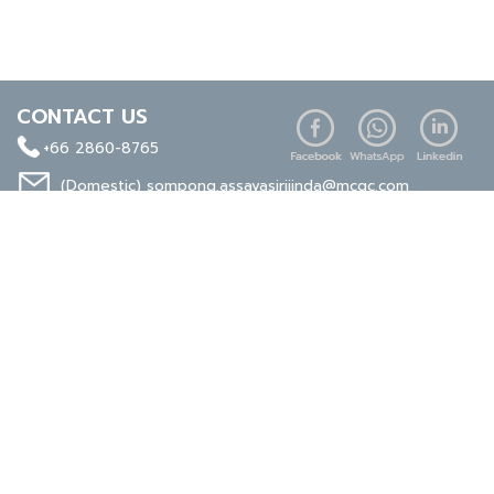
CONTACT US
+66 2860-8765
(Domestic)
sompong.assavasirijinda@mcgc.com
(Export)
noppong.mookdaruk@mcgc.com
CERTIFICATE
ISO 9001
ISO 14001
TIS 18001