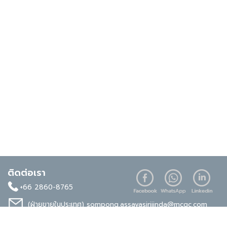
ติดต่อเรา
+66 2860-8765
(ฝ่ายขายในประเทศ)
sompong.assavasirijinda@mcgc.com
(ฝ่ายขายต่างประเทศ)
noppong.mookdaruk@mcgc.com