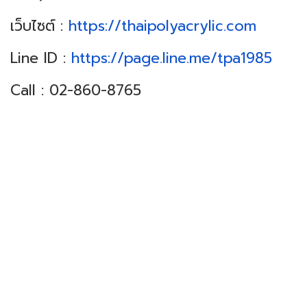
เว็บไซต์ :
https://thaipolyacrylic.com
Line ID :
https://page.line.me/tpa1985
Call : 02-860-8765