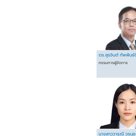
ดร.สุรจินต์ ทัพพันธ์
กรรมการผู้จัดการ
นางสาววารุณี วรนุช