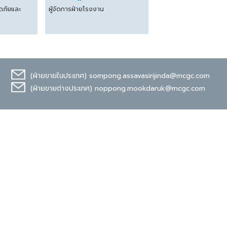
ดภัยและ
ผู้จัดการฝ่ายโรงงาน
(ฝ่ายขายในประเทศ)
sompong.assavasirijinda@mcgc.com
(ฝ่ายขายต่างประเทศ)
noppong.mookdaruk@mcgc.com