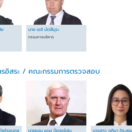
ชัย
นาย เอจิ มัตสึมุระ
กรรมการบริหาร
รอิสระ / คณะกรรมการตรวจสอบ
ณไพโรจนกุล
นายแจน แดม ปีเดอร์เซ่น
นางสาว ฤติมา จิระสุร