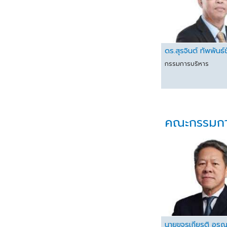
ดร.สุรจินต์ ทัพพันธ์
กรรมการบริหาร
คณะกรรมกา
นายขจรเกียรติ อรุ