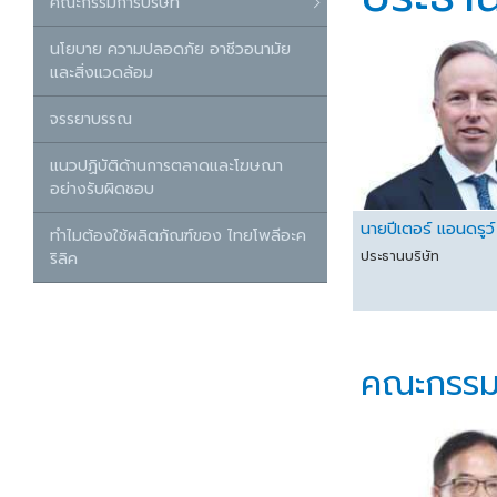
คณะกรรมการบริษัท
นโยบาย ความปลอดภัย อาชีวอนามัย
และสิ่งแวดล้อม
จรรยาบรรณ
แนวปฏิบัติด้านการตลาดและโฆษณา
อย่างรับผิดชอบ
นายปีเตอร์ แอนดรูว์ 
ทำไมต้องใช้ผลิตภัณฑ์ของ ไทยโพลีอะค
ประธานบริษัท
ริลิค
คณะกรรม