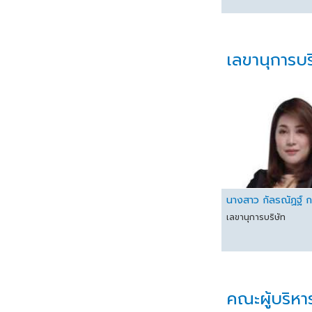
เลขานุการบร
นางสาว กัลรณัฏฐ์ กล
เลขานุการบริษัท
คณะผู้บริหา