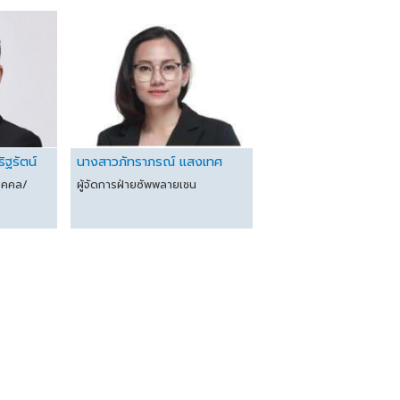
ิฐรัตน์
นางสาวภัทราภรณ์ แสงเทศ
บุคคล/
ผู้จัดการฝ่ายซัพพลายเชน