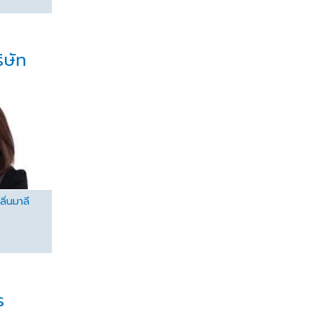
ิษัท
ิ่นมาลี
ร