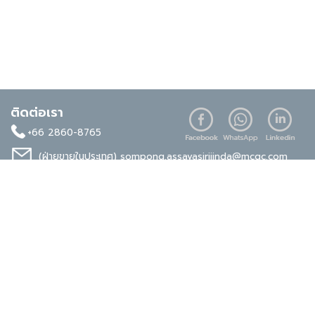
ติดต่อเรา
+66 2860-8765
(ฝ่ายขายในประเทศ)
sompong.assavasirijinda@mcgc.com
(ฝ่ายขายต่างประเทศ)
noppong.mookdaruk@mcgc.com
มาตรฐานระดับสากล
ISO 9001
ISO 14001
TIS 18001