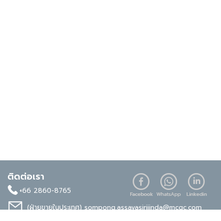
ติดต่อเรา
+66 2860-8765
(ฝ่ายขายในประเทศ)
sompong.assavasirijinda@mcgc.com
(ฝ่ายขายต่างประเทศ)
noppong.mookdaruk@mcgc.com